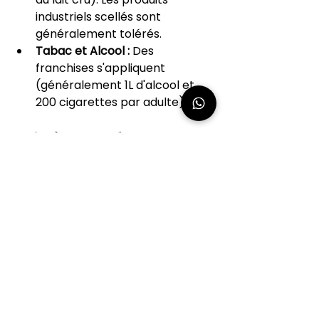
industriels scellés sont 
généralement tolérés.
Tabac et Alcool :
 Des 
franchises s'appliquent 
(généralement 1L d'alcool et 
200 cigarettes par adulte).
Prêt à transformer 
votre projet en réalité 
?
Les formalités sont la porte 
d'entrée de votre aventure. Une 
fois ces étapes franchies, il ne vous 
reste plus qu'à profiter de la magie 
américaine. Chez 
America 
Voyages
, nous accompagnons nos 
clients à chaque étape pour que 