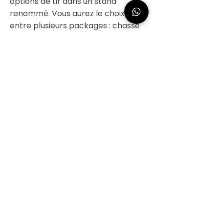
options de tir dans un stand
renommé. Vous aurez le choix
entre plusieurs packages : chasse
au Zombie, Area 51, extrême,
adrenaline, black ops .... En fonction
de votre choix, vous pourrez tirer
au Smith & Wesson, 9mm, M4,
Glock, Fs2000, Mp5, et même des
AK47, Saw, RPD, P9...
LAS VEGAS | SURVOL EN HÉLICOPTÈRE