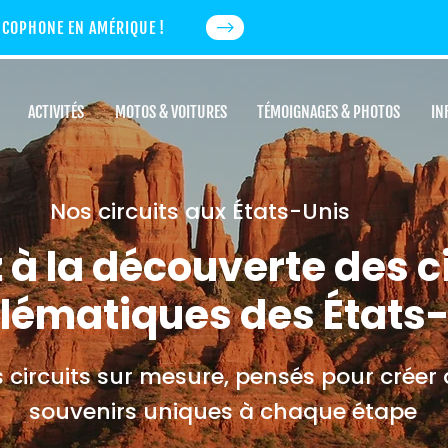
NCOPHONE EN AMÉRIQUE !
ACTIVITÉS
MOTOS & VOITURES
TÉMOIGNAGES & PHOTOS
IN
Nos circuits aux États-Unis
 à la découverte des c
ématiques des États
 circuits sur mesure, pensés pour créer
souvenirs uniques à chaque étape