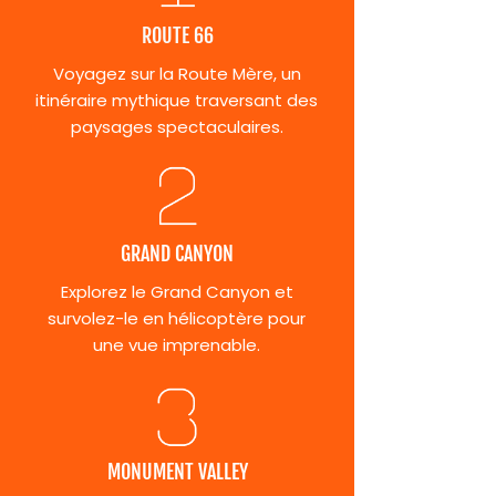
ROUTE 66
Voyagez sur la Route Mère, un
itinéraire mythique traversant des
paysages spectaculaires.
GRAND CANYON
Explorez le Grand Canyon et
survolez-le en hélicoptère pour
une vue imprenable.
MONUMENT VALLEY